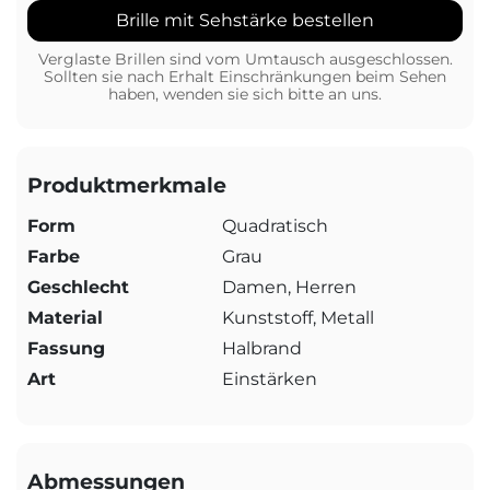
Brille mit Sehstärke bestellen
Verglaste Brillen sind vom Umtausch ausgeschlossen.
Sollten sie nach Erhalt Einschränkungen beim Sehen
haben, wenden sie sich bitte an uns.
Produktmerkmale
Form
Quadratisch
Farbe
Grau
Geschlecht
Damen, Herren
Material
Kunststoff, Metall
Fassung
Halbrand
Art
Einstärken
Abmessungen