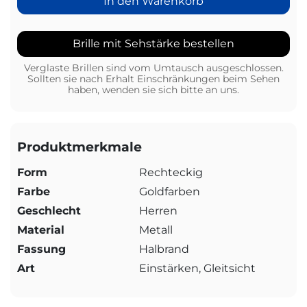
In den Warenkorb
Brille mit Sehstärke bestellen
Verglaste Brillen sind vom Umtausch ausgeschlossen.
Sollten sie nach Erhalt Einschränkungen beim Sehen
haben, wenden sie sich bitte an uns.
Produktmerkmale
Form
Rechteckig
Farbe
Goldfarben
Geschlecht
Herren
Material
Metall
Fassung
Halbrand
Art
Einstärken, Gleitsicht