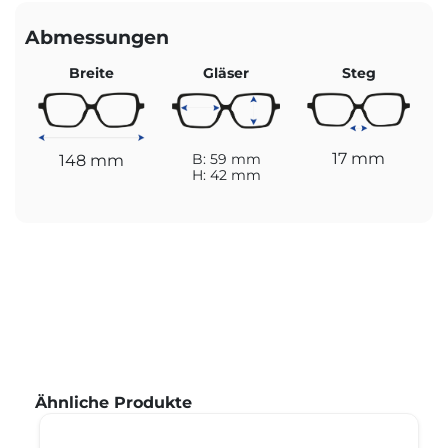
Abmessungen
Breite
Gläser
Steg
17 mm
148 mm
B: 59 mm
H: 42 mm
Produktgalerie überspringen
Ähnliche Produkte