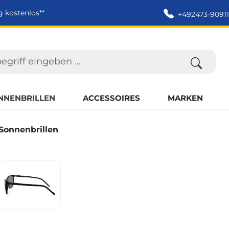
g kostenlos**
+492473-90911
NNENBRILLEN
ACCESSOIRES
MARKEN
onnenbrillen