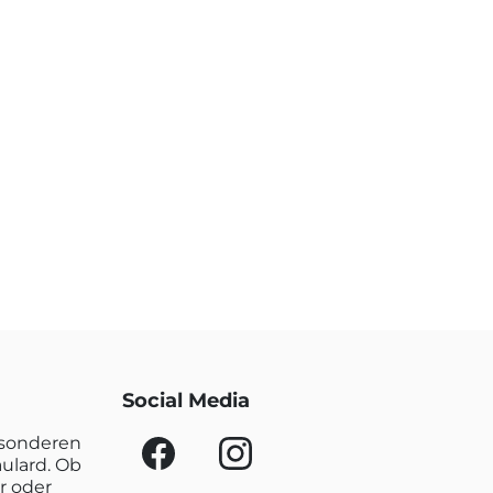
Social Media
esonderen
aulard. Ob
r oder