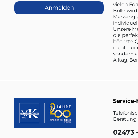
vielen Fo
Anmelden
Brille wi
Markenglä
individuel
Unsere Me
die perfe
höchste Q
nicht nur 
sondern a
Alltag, Be
Service-
Telefonis
Beratung 
02473 -