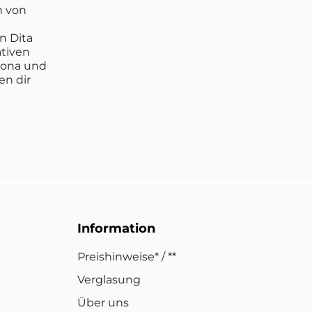
n von
n Dita
ativen
lona und
en dir
Information
Preishinweise* / **
Verglasung
Über uns