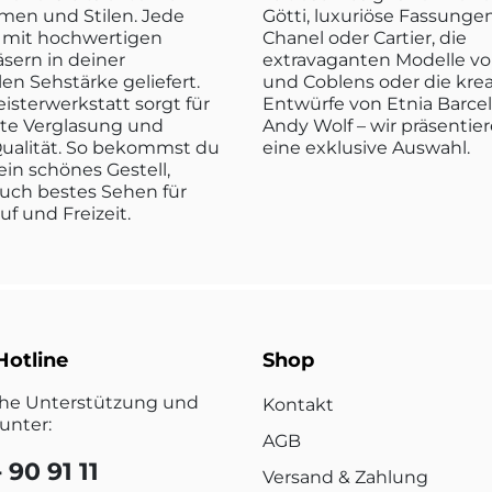
rmen und Stilen. Jede
Götti, luxuriöse Fassunge
rd mit hochwertigen
Chanel oder Cartier, die
sern in deiner
extravaganten Modelle vo
len Sehstärke geliefert.
und Coblens oder die kre
isterwerkstatt sorgt für
Entwürfe von Etnia Barce
kte Verglasung und
Andy Wolf – wir präsentier
ualität. So bekommst du
eine exklusive Auswahl.
ein schönes Gestell,
uch bestes Sehen für
ruf und Freizeit.
Hotline
Shop
che Unterstützung und
Kontakt
unter:
AGB
 90 91 11
Versand & Zahlung