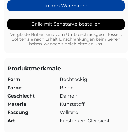
In den Warenkorb
Brille mit Sehstärke bestellen
Verglaste Brillen sind vom Umtausch ausgeschlossen.
Sollten sie nach Erhalt Einschränkungen beim Sehen
haben, wenden sie sich bitte an uns.
Produktmerkmale
Form
Rechteckig
Farbe
Beige
Geschlecht
Damen
Material
Kunststoff
Fassung
Vollrand
Art
Einstärken, Gleitsicht