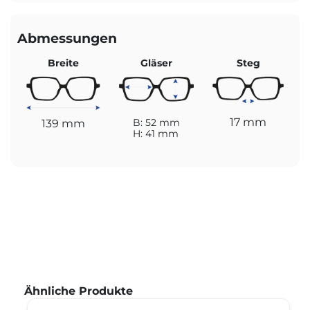
Abmessungen
Breite
Gläser
Steg
17 mm
139 mm
B: 52 mm
H: 41 mm
Produktgalerie überspringen
Ähnliche Produkte