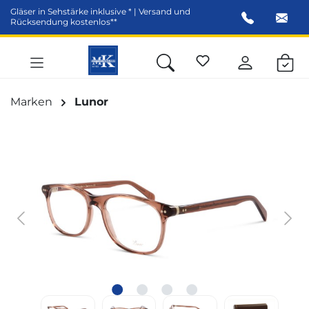
Gläser in Sehstärke inklusive * | Versand und
alt springen
Rücksendung kostenlos**
Marken
Lunor
Bildergalerie überspringen