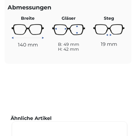
Abmessungen
Breite
Gläser
Steg
19 mm
140 mm
B: 49 mm
H: 42 mm
Produktgalerie überspringen
Ähnliche Artikel