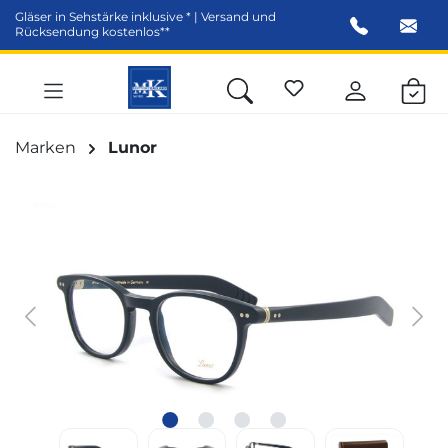
Gläser in Sehstärke inklusive * | Versand und
alt springen
Rücksendung kostenlos**
Marken
Lunor
Bildergalerie überspringen