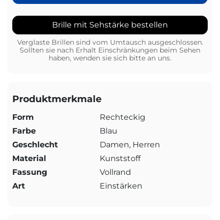
Brille mit Sehstärke bestellen
Verglaste Brillen sind vom Umtausch ausgeschlossen.
Sollten sie nach Erhalt Einschränkungen beim Sehen
haben, wenden sie sich bitte an uns.
Produktmerkmale
Form
Rechteckig
Farbe
Blau
Geschlecht
Damen, Herren
Material
Kunststoff
Fassung
Vollrand
Art
Einstärken