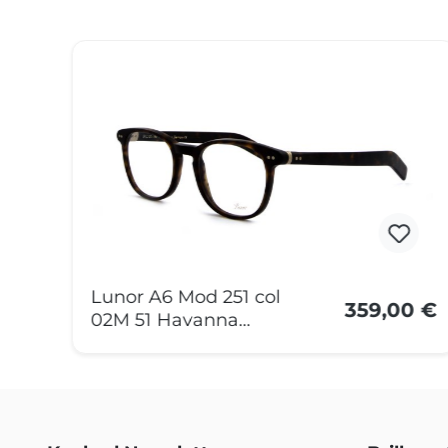
Produktgalerie überspringen
Lunor A6 Mod 251 col
0 €
359,00 €
02M 51 Havanna
Dunkel Matt