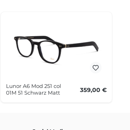
Lunor A6 Mod 251 col
L
359,00 €
01M 51 Schwarz Matt
0
D