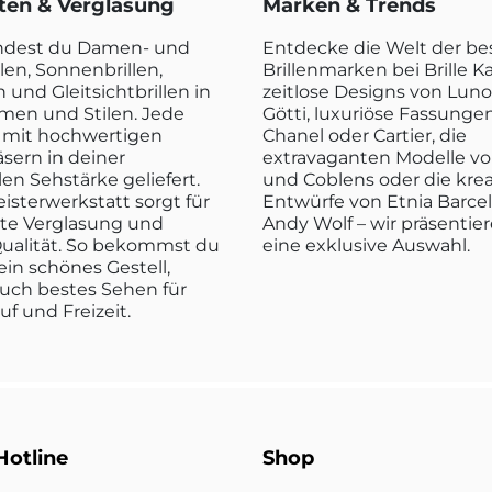
rten & Verglasung
Marken & Trends
indest du Damen- und
Entdecke die Welt der b
len, Sonnenbrillen,
Brillenmarken bei Brille K
n und Gleitsichtbrillen in
zeitlose Designs von Luno
rmen und Stilen. Jede
Götti, luxuriöse Fassunge
rd mit hochwertigen
Chanel oder Cartier, die
sern in deiner
extravaganten Modelle vo
len Sehstärke geliefert.
und Coblens oder die kre
isterwerkstatt sorgt für
Entwürfe von Etnia Barce
kte Verglasung und
Andy Wolf – wir präsentier
ualität. So bekommst du
eine exklusive Auswahl.
ein schönes Gestell,
uch bestes Sehen für
ruf und Freizeit.
Hotline
Shop