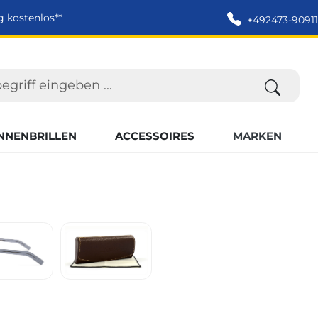
g kostenlos**
+492473-90911
NNENBRILLEN
ACCESSOIRES
MARKEN