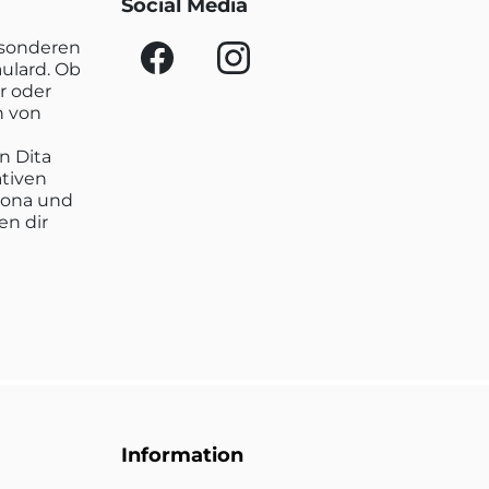
Social Media
esonderen
aulard. Ob
r oder
n von
n Dita
ativen
lona und
en dir
Information