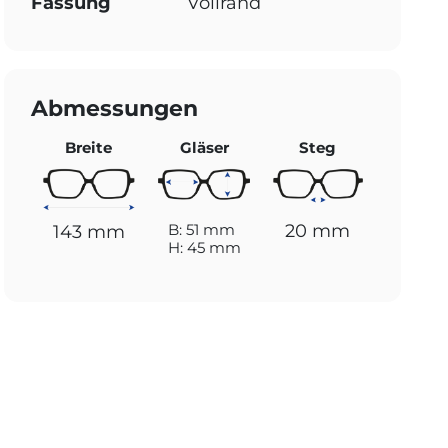
Fassung
Vollrand
Abmessungen
Breite
Gläser
Steg
20 mm
B: 51 mm
143 mm
H: 45 mm