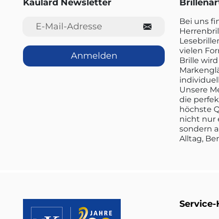
Kaulard Newsletter
Brillena
E-Mail-Adresse
Bei uns f
Herrenbril
Lesebrille
vielen Fo
Anmelden
Brille wi
Markenglä
individuel
Unsere Me
die perfe
höchste Q
nicht nur 
sondern a
Alltag, Be
Service-