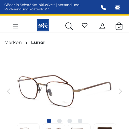
Gläser in Sehstärke inklusive * | Versand und
alt springen
Rücksendung kostenlos**
Marken
Lunor
Bildergalerie überspringen