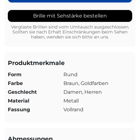
Brille mit Sehstärke bestellen
Verglaste Brillen sind vom Umtausch ausgeschlossen.
Sollten sie nach Erhalt Einschränkungen beim Sehen
haben, wenden sie sich bitte an uns.
Produktmerkmale
Form
Rund
Farbe
Braun, Goldfarben
Geschlecht
Damen, Herren
Material
Metall
Fassung
Vollrand
Abmessungen