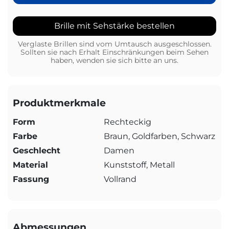
Brille mit Sehstärke bestellen
Verglaste Brillen sind vom Umtausch ausgeschlossen.
Sollten sie nach Erhalt Einschränkungen beim Sehen
haben, wenden sie sich bitte an uns.
Produktmerkmale
Form
Rechteckig
Farbe
Braun, Goldfarben, Schwarz
Geschlecht
Damen
Material
Kunststoff, Metall
Fassung
Vollrand
Abmessungen