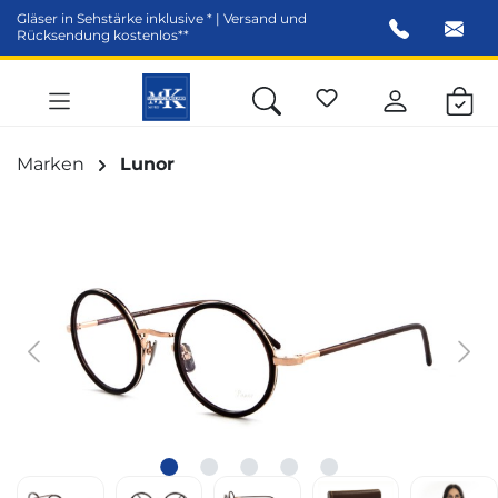
Gläser in Sehstärke inklusive * | Versand und
alt springen
Rücksendung kostenlos**
Marken
Lunor
Bildergalerie überspringen