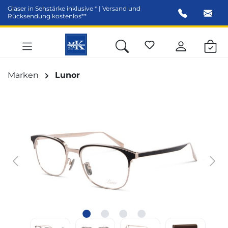
Gläser in Sehstärke inklusive * | Versand und
alt springen
Rücksendung kostenlos**
Marken
Lunor
Bildergalerie überspringen