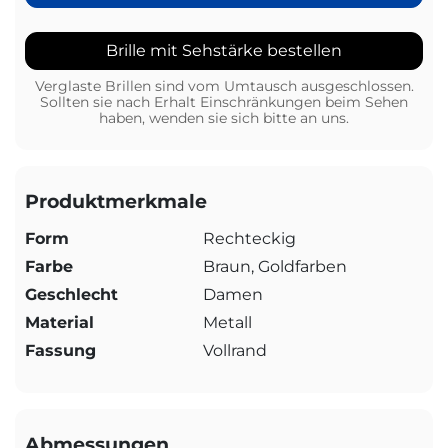
Brille mit Sehstärke bestellen
Verglaste Brillen sind vom Umtausch ausgeschlossen.
Sollten sie nach Erhalt Einschränkungen beim Sehen
haben, wenden sie sich bitte an uns.
Produktmerkmale
Form
Rechteckig
Farbe
Braun, Goldfarben
Geschlecht
Damen
Material
Metall
Fassung
Vollrand
Abmessungen