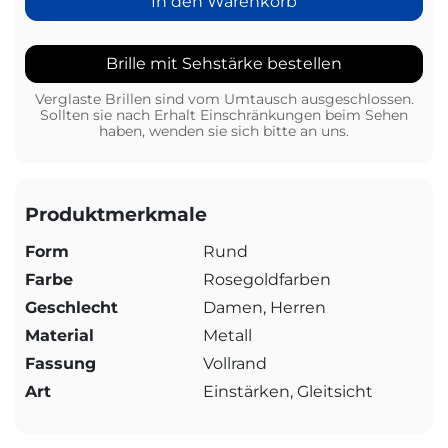
In den Warenkorb
Brille mit Sehstärke bestellen
Verglaste Brillen sind vom Umtausch ausgeschlossen.
Sollten sie nach Erhalt Einschränkungen beim Sehen
haben, wenden sie sich bitte an uns.
Produktmerkmale
Form
Rund
Farbe
Rosegoldfarben
Geschlecht
Damen, Herren
Material
Metall
Fassung
Vollrand
Art
Einstärken, Gleitsicht