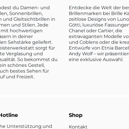
indest du Damen- und
Entdecke die Welt der b
len, Sonnenbrillen,
Brillenmarken bei Brille K
n und Gleitsichtbrillen in
zeitlose Designs von Luno
rmen und Stilen. Jede
Götti, luxuriöse Fassunge
rd mit hochwertigen
Chanel oder Cartier, die
sern in deiner
extravaganten Modelle vo
len Sehstärke geliefert.
und Coblens oder die kre
isterwerkstatt sorgt für
Entwürfe von Etnia Barce
kte Verglasung und
Andy Wolf – wir präsentier
ualität. So bekommst du
eine exklusive Auswahl.
ein schönes Gestell,
uch bestes Sehen für
ruf und Freizeit.
Hotline
Shop
che Unterstützung und
Kontakt