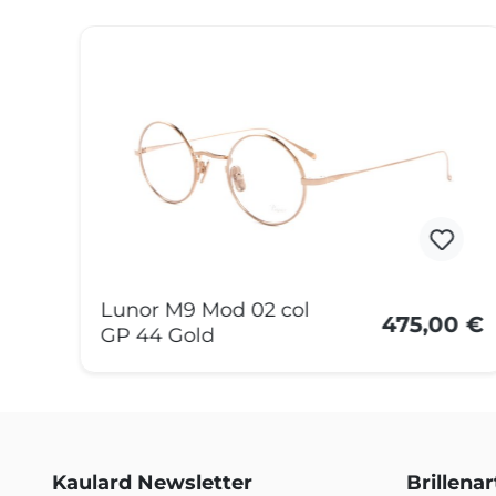
Produktgalerie überspringen
Lunor M9 Mod 02 col
0 €
475,00 €
GP 44 Gold
Kaulard Newsletter
Brillena