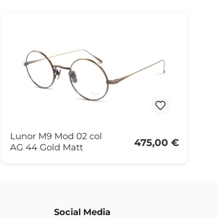
Lunor M9 Mod 02 col
L
475,00 €
AG 44 Gold Matt
A
Social Media