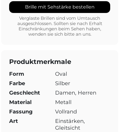
Brille mit Sehstärke bestellen
Verglaste Brillen sind vom Umtausch
ausgeschlossen. Sollten sie nach Erhalt
Einschränkungen beim Sehen haben,
wenden sie sich bitte an uns.
Produktmerkmale
Form
Oval
Farbe
Silber
Geschlecht
Damen, Herren
Material
Metall
Fassung
Vollrand
Art
Einstärken,
Gleitsicht