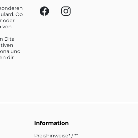
esonderen
aulard. Ob
r oder
n von
n Dita
ativen
lona und
en dir
Information
Preishinweise* / **