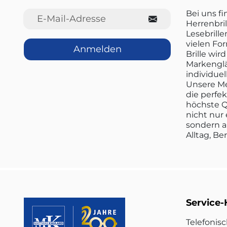
E-Mail-Adresse
Bei uns f
Herrenbril
Lesebrille
vielen Fo
Anmelden
Brille wi
Markenglä
individuel
Unsere Me
die perfe
höchste Q
nicht nur 
sondern a
Alltag, Be
Service-
Telefonis