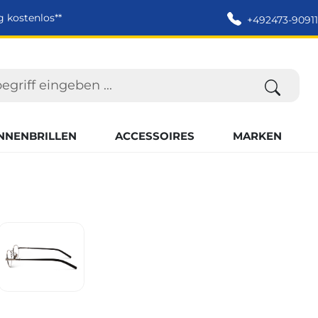
g kostenlos**
+492473-90911
NNENBRILLEN
ACCESSOIRES
MARKEN