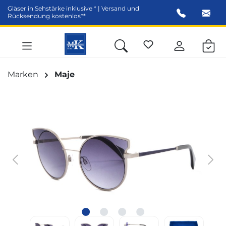
Gläser in Sehstärke inklusive * | Versand und
alt springen
Rücksendung kostenlos**
Marken
Maje
Bildergalerie überspringen