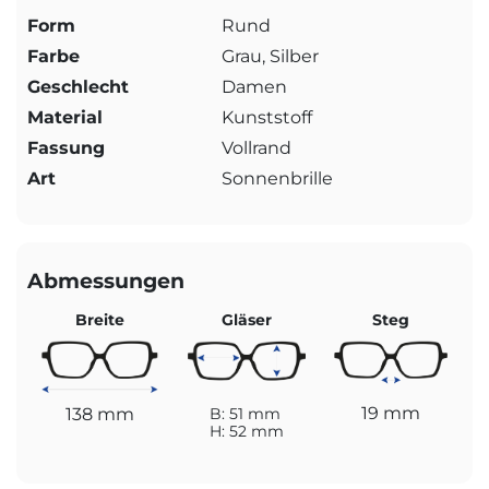
Form
Rund
Farbe
Grau, Silber
Geschlecht
Damen
Material
Kunststoff
Fassung
Vollrand
Art
Sonnenbrille
Abmessungen
Breite
Gläser
Steg
19 mm
138 mm
B: 51 mm
H: 52 mm