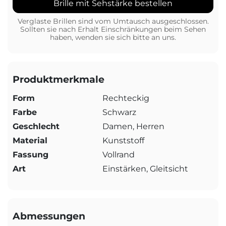
Brille mit Sehstärke bestellen
Verglaste Brillen sind vom Umtausch ausgeschlossen.
Sollten sie nach Erhalt Einschränkungen beim Sehen
haben, wenden sie sich bitte an uns.
Produktmerkmale
Form
Rechteckig
Farbe
Schwarz
Geschlecht
Damen, Herren
Material
Kunststoff
Fassung
Vollrand
Art
Einstärken, Gleitsicht
Abmessungen