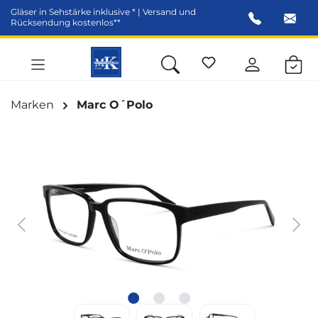
Gläser in Sehstärke inklusive * | Versand und
alt springen
Rücksendung kostenlos**
Marken
Marc O´Polo
Bildergalerie überspringen