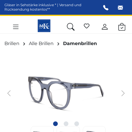
Gläser in Sehstärke inklusive * | Versand und
alt springen
Rücksendung kostenlos**
Brillen
Alle Brillen
Damenbrillen
Bildergalerie überspringen