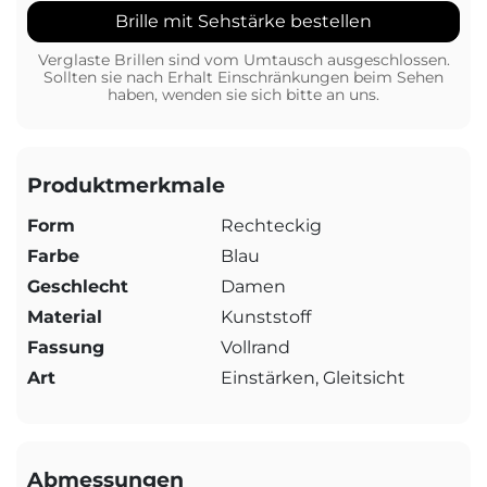
Brille mit Sehstärke bestellen
Verglaste Brillen sind vom Umtausch ausgeschlossen.
Sollten sie nach Erhalt Einschränkungen beim Sehen
haben, wenden sie sich bitte an uns.
Produktmerkmale
Form
Rechteckig
Farbe
Blau
Geschlecht
Damen
Material
Kunststoff
Fassung
Vollrand
Art
Einstärken, Gleitsicht
Abmessungen