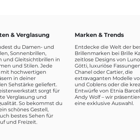
rten & Verglasung
Marken & Trends
indest du Damen- und
Entdecke die Welt der b
len, Sonnenbrillen,
Brillenmarken bei Brille K
n und Gleitsichtbrillen in
zeitlose Designs von Luno
rmen und Stilen. Jede
Götti, luxuriöse Fassunge
rd mit hochwertigen
Chanel oder Cartier, die
sern in deiner
extravaganten Modelle vo
len Sehstärke geliefert.
und Coblens oder die kre
isterwerkstatt sorgt für
Entwürfe von Etnia Barce
kte Verglasung und
Andy Wolf – wir präsentier
ualität. So bekommst du
eine exklusive Auswahl.
ein schönes Gestell,
uch bestes Sehen für
ruf und Freizeit.