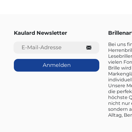
Kaulard Newsletter
Brillena
E-Mail-Adresse
Bei uns f
Herrenbril
Lesebrille
vielen Fo
Anmelden
Brille wi
Markenglä
individuel
Unsere Me
die perfe
höchste Q
nicht nur 
sondern a
Alltag, Be