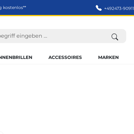
g kostenlos**
+492473-90911
NNENBRILLEN
ACCESSOIRES
MARKEN