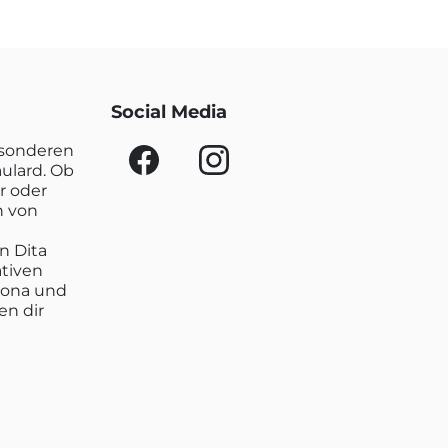
Social Media
esonderen
aulard. Ob
r oder
n von
n Dita
ativen
lona und
en dir