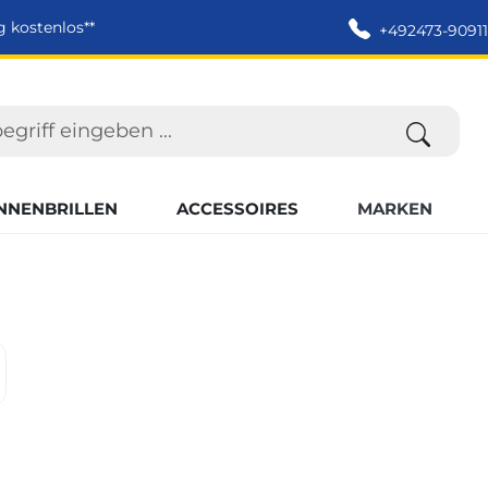
g kostenlos**
+492473-90911
NNENBRILLEN
ACCESSOIRES
MARKEN