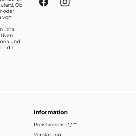
aulard. Ob
r oder
n von
n Dita
ativen
lona und
en dir
Information
Preishinweise* / **
Verglasung