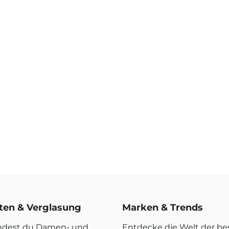
rten & Verglasung
Marken & Trends
indest du Damen- und
Entdecke die Welt der b