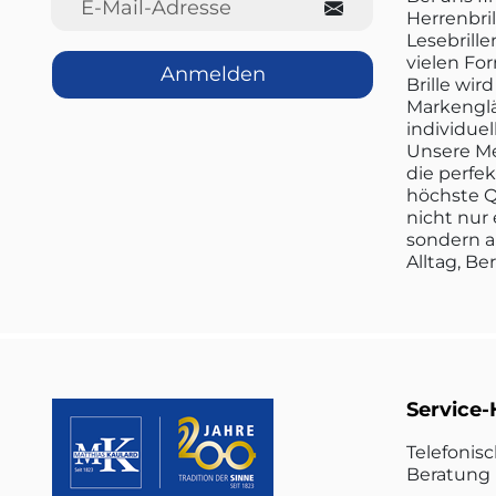
Herrenbril
Lesebrille
vielen Fo
Anmelden
Brille wi
Markenglä
individuel
Unsere Me
die perfe
höchste Q
nicht nur 
sondern a
Alltag, Be
Service-
Telefonis
Beratung 