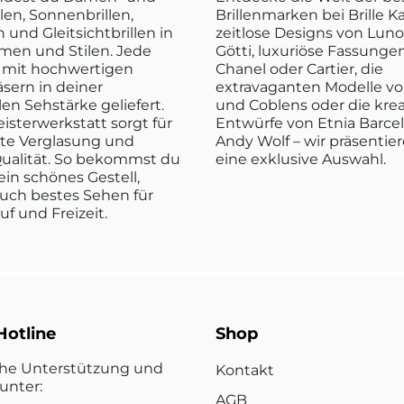
len, Sonnenbrillen,
Brillenmarken bei Brille K
n und Gleitsichtbrillen in
zeitlose Designs von Luno
rmen und Stilen. Jede
Götti, luxuriöse Fassunge
rd mit hochwertigen
Chanel oder Cartier, die
sern in deiner
extravaganten Modelle vo
len Sehstärke geliefert.
und Coblens oder die kre
isterwerkstatt sorgt für
Entwürfe von Etnia Barce
kte Verglasung und
Andy Wolf – wir präsentier
ualität. So bekommst du
eine exklusive Auswahl.
ein schönes Gestell,
uch bestes Sehen für
ruf und Freizeit.
Hotline
Shop
che Unterstützung und
Kontakt
unter:
AGB