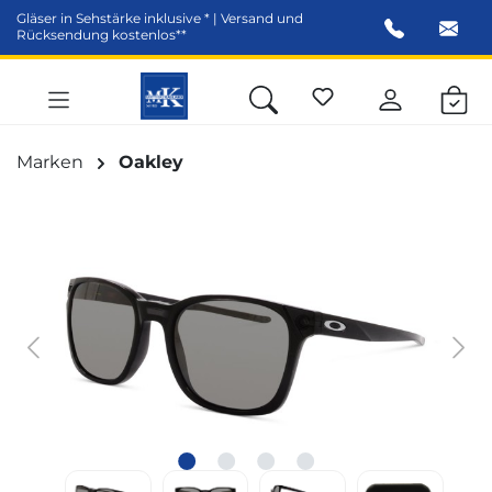
Gläser in Sehstärke inklusive * | Versand und
alt springen
Rücksendung kostenlos**
Marken
Oakley
Bildergalerie überspringen