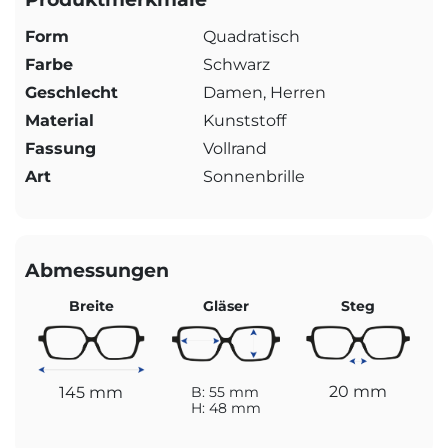
Form
Quadratisch
Farbe
Schwarz
Geschlecht
Damen, Herren
Material
Kunststoff
Fassung
Vollrand
Art
Sonnenbrille
Abmessungen
Breite
Gläser
Steg
20 mm
145 mm
B: 55 mm
H: 48 mm