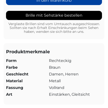
In den Warenkorb
Brille mit Sehstärke bestellen
Verglaste Brillen sind vom Umtausch ausgeschlossen.
Sollten sie nach Erhalt Einschränkungen beim Sehen
haben, wenden sie sich bitte an uns.
Produktmerkmale
Form
Rechteckig
Farbe
Braun
Geschlecht
Damen, Herren
Material
Metall
Fassung
Vollrand
Art
Einstärken, Gleitsicht