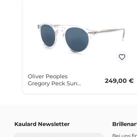
Produktgalerie überspringen
Oliver Peoples
249,00 €
Gregory Peck Sun
OV5217S 1101R8 47
Transparent
Kaulard Newsletter
Brillena
E-Mail-Adresse
Bei uns f