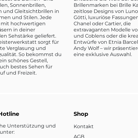
len, Sonnenbrillen,
Brillenmarken bei Brille K
n und Gleitsichtbrillen in
zeitlose Designs von Luno
rmen und Stilen. Jede
Götti, luxuriöse Fassunge
rd mit hochwertigen
Chanel oder Cartier, die
sern in deiner
extravaganten Modelle vo
len Sehstärke geliefert.
und Coblens oder die kre
isterwerkstatt sorgt für
Entwürfe von Etnia Barce
kte Verglasung und
Andy Wolf – wir präsentier
ualität. So bekommst du
eine exklusive Auswahl.
ein schönes Gestell,
uch bestes Sehen für
ruf und Freizeit.
Hotline
Shop
che Unterstützung und
Kontakt
unter:
AGB