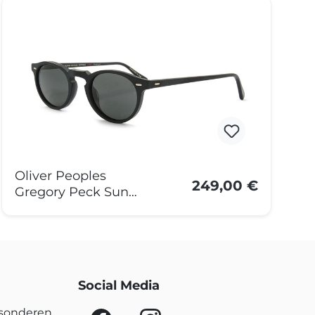
Oliver Peoples
249,00 €
Gregory Peck Sun
OV5217S 1031P2 47
Schwarz Matt
Social Media
esonderen