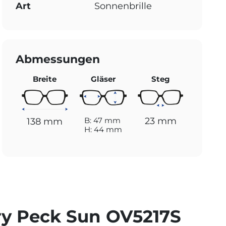
Art
Sonnenbrille
Abmessungen
Breite
Gläser
Steg
23 mm
B: 47 mm
138 mm
H: 44 mm
ry Peck Sun OV5217S