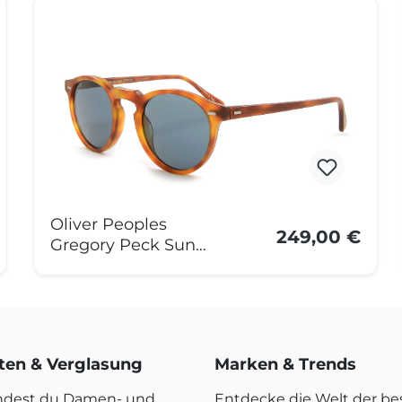
Oliver Peoples
249,00 €
Gregory Peck Sun
OV5217S 1483R8 50
Braun Matt
rten & Verglasung
Marken & Trends
indest du Damen- und
Entdecke die Welt der b