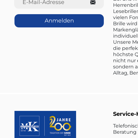
Herrenbril
Lesebrille
vielen Fo
Anmelden
Brille wi
Markenglä
individuel
Unsere Me
die perfe
höchste Q
nicht nur 
sondern a
Alltag, Be
Service-
Telefonis
Beratung 