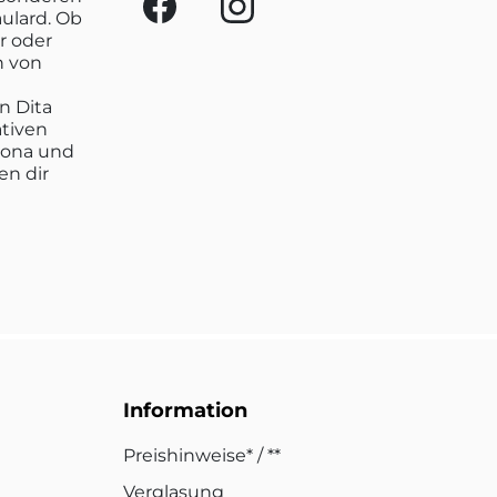
aulard. Ob
r oder
n von
n Dita
ativen
lona und
en dir
Information
Preishinweise* / **
Verglasung