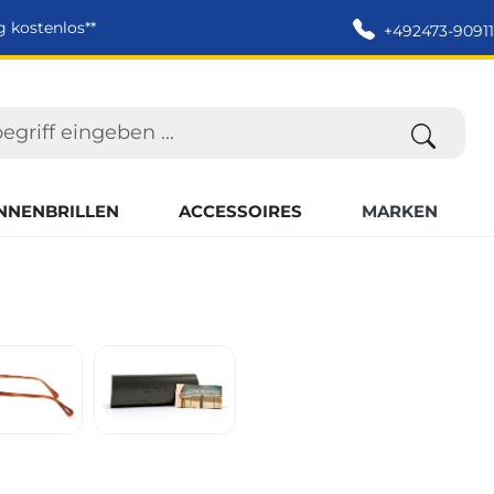
g kostenlos**
+492473-90911
NNENBRILLEN
ACCESSOIRES
MARKEN