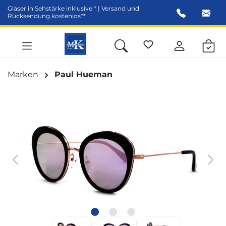
Gläser in Sehstärke inklusive * | Versand und
alt springen
Rücksendung kostenlos**
Marken
Paul Hueman
Bildergalerie überspringen