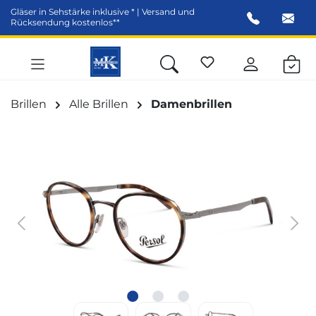
Gläser in Sehstärke inklusive * | Versand und
alt springen
Rücksendung kostenlos**
Brillen
Alle Brillen
Damenbrillen
Bildergalerie überspringen