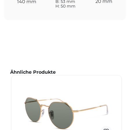
20 mm
140 mm
B: 53 mm
H: 50 mm
Produktgalerie überspringen
Ähnliche Produkte