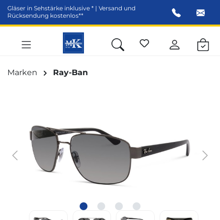
Gläser in Sehstärke inklusive * | Versand und
alt springen
Rücksendung kostenlos**
Marken
Ray-Ban
Bildergalerie überspringen