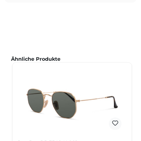
Produktgalerie überspringen
Ähnliche Produkte