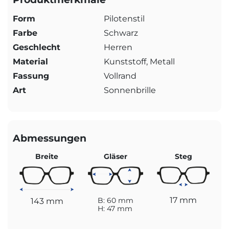
Form
Pilotenstil
Farbe
Schwarz
Geschlecht
Herren
Material
Kunststoff, Metall
Fassung
Vollrand
Art
Sonnenbrille
Abmessungen
Breite
Gläser
Steg
17 mm
143 mm
B: 60 mm
H: 47 mm