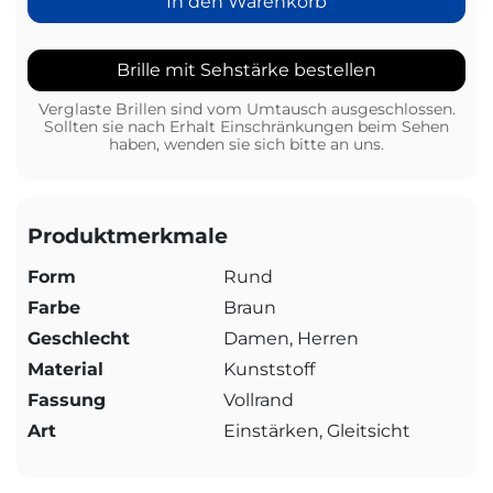
In den Warenkorb
Brille mit Sehstärke bestellen
Verglaste Brillen sind vom Umtausch ausgeschlossen.
Sollten sie nach Erhalt Einschränkungen beim Sehen
haben, wenden sie sich bitte an uns.
Produktmerkmale
Form
Rund
Farbe
Braun
Geschlecht
Damen, Herren
Material
Kunststoff
Fassung
Vollrand
Art
Einstärken, Gleitsicht