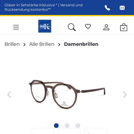
Gläser in Sehstärke inklusive * | Versand und
alt springen
Rücksendung kostenlos**
Brillen
Alle Brillen
Damenbrillen
Bildergalerie überspringen