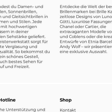
indest du Damen- und
Entdecke die Welt der b
len, Sonnenbrillen,
Brillenmarken bei Brille K
n und Gleitsichtbrillen in
zeitlose Designs von Luno
rmen und Stilen. Jede
Götti, luxuriöse Fassunge
rd mit hochwertigen
Chanel oder Cartier, die
sern in deiner
extravaganten Modelle vo
len Sehstärke geliefert.
und Coblens oder die kre
isterwerkstatt sorgt für
Entwürfe von Etnia Barce
kte Verglasung und
Andy Wolf – wir präsentier
ualität. So bekommst du
eine exklusive Auswahl.
ein schönes Gestell,
uch bestes Sehen für
ruf und Freizeit.
Hotline
Shop
che Unterstützung und
Kontakt