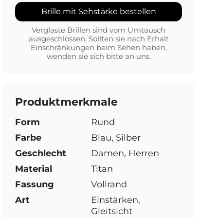
Brille mit Sehstärke bestellen
Verglaste Brillen sind vom Umtausch
ausgeschlossen. Sollten sie nach Erhalt
Einschränkungen beim Sehen haben,
wenden sie sich bitte an uns.
Produktmerkmale
Form
Rund
Farbe
Blau, Silber
Geschlecht
Damen, Herren
Material
Titan
Fassung
Vollrand
Art
Einstärken,
Gleitsicht