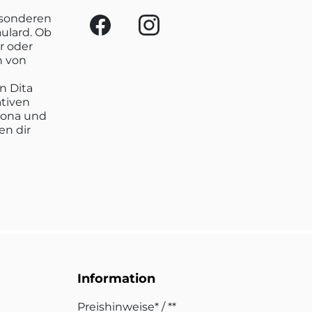
esonderen
aulard. Ob
r oder
n von
n Dita
ativen
lona und
en dir
Information
Preishinweise* / **