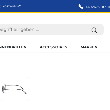
g kostenlos**
+492473-90911
NNENBRILLEN
ACCESSOIRES
MARKEN