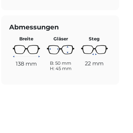
Abmessungen
Breite
Gläser
Steg
22 mm
B: 50 mm
138 mm
H: 45 mm