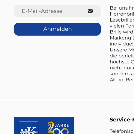
E-Mail-Adresse
Bei uns f
Herrenbril
Lesebrille
vielen Fo
Anmelden
Brille wi
Markenglä
individuel
Unsere Me
die perfe
höchste Q
nicht nur 
sondern a
Alltag, Be
Service-
Telefonis