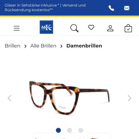
Gläser in Sehstärke inklusive * | Versand und
alt springen
Rücksendung kostenlos**
Brillen
Alle Brillen
Damenbrillen
Bildergalerie überspringen