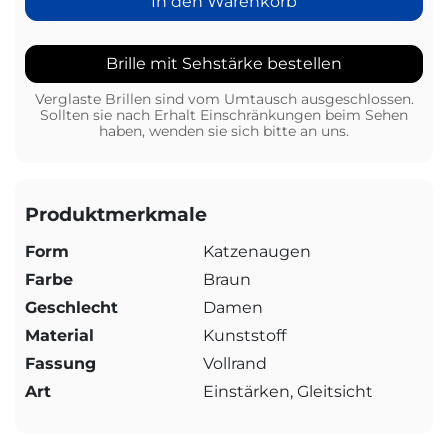
In den Warenkorb
Brille mit Sehstärke bestellen
Verglaste Brillen sind vom Umtausch ausgeschlossen.
Sollten sie nach Erhalt Einschränkungen beim Sehen
haben, wenden sie sich bitte an uns.
Produktmerkmale
Form
Katzenaugen
Farbe
Braun
Geschlecht
Damen
Material
Kunststoff
Fassung
Vollrand
Art
Einstärken, Gleitsicht