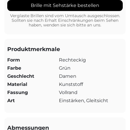
Brille mit Sehstärke bestellen
Verglaste Brillen sind vom Umtausch ausgeschlossen.
Sollten sie nach Erhalt Einschränkungen beim Sehen
haben, wenden sie sich bitte an uns.
Produktmerkmale
Form
Rechteckig
Farbe
Grün
Geschlecht
Damen
Material
Kunststoff
Fassung
Vollrand
Art
Einstärken, Gleitsicht
Abmessungen