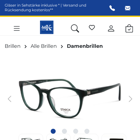
Gläser in Sehstärke inklusive * | Versand und
alt springen
Rücksendung kostenlos**
Brillen
Alle Brillen
Damenbrillen
Bildergalerie überspringen