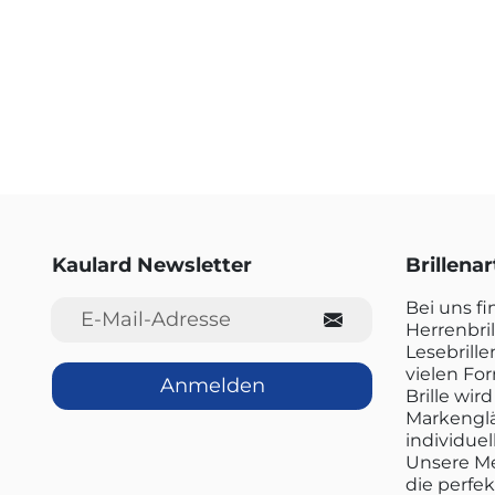
Kaulard Newsletter
Brillena
E-Mail-Adresse
Bei uns f
Herrenbril
Lesebrille
vielen Fo
Anmelden
Brille wi
Markenglä
individuel
Unsere Me
die perfe