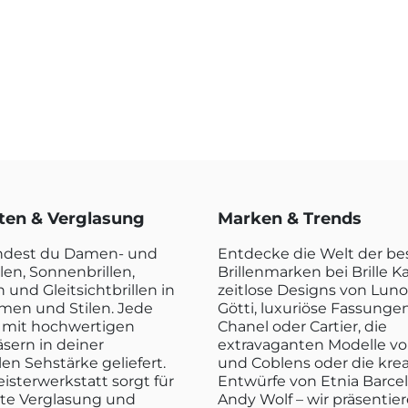
rten & Verglasung
Marken & Trends
indest du Damen- und
Entdecke die Welt der b
len, Sonnenbrillen,
Brillenmarken bei Brille K
n und Gleitsichtbrillen in
zeitlose Designs von Luno
rmen und Stilen. Jede
Götti, luxuriöse Fassunge
rd mit hochwertigen
Chanel oder Cartier, die
sern in deiner
extravaganten Modelle vo
len Sehstärke geliefert.
und Coblens oder die kre
isterwerkstatt sorgt für
Entwürfe von Etnia Barce
kte Verglasung und
Andy Wolf – wir präsentier