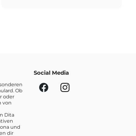
Social Media
esonderen
aulard. Ob
r oder
n von
n Dita
ativen
lona und
en dir