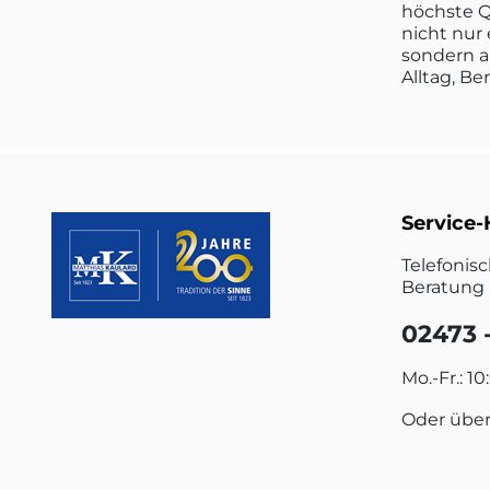
höchste Q
nicht nur 
sondern a
Alltag, Be
Service-
Telefonis
Beratung 
02473 -
Mo.-Fr.: 10
Oder übe