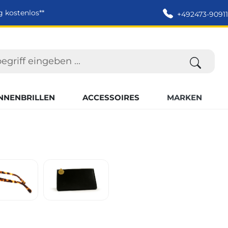
g kostenlos**
+492473-90911
NNENBRILLEN
ACCESSOIRES
MARKEN