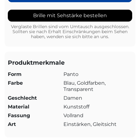
Brille mit Sehstärke bestellen
Verglaste Brillen sind vom Umtausch ausgeschlossen.
Sollten sie nach Erhalt Einschränkungen beim Sehen
haben, wenden sie sich bitte an uns.
Produktmerkmale
Form
Panto
Farbe
Blau, Goldfarben,
Transparent
Geschlecht
Damen
Material
Kunststoff
Fassung
Vollrand
Art
Einstärken, Gleitsicht