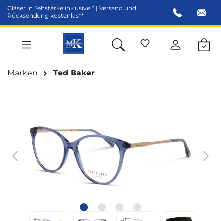
Gläser in Sehstärke inklusive * | Versand und
alt springen
Rücksendung kostenlos**
Marken
Ted Baker
Bildergalerie überspringen