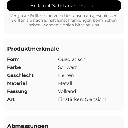
Brille mit Sehstärke bestellen
Verglaste Brillen sind vom Umtausch ausgeschlossen.
Sollten sie nach Erhalt Einschränkungen beim Sehen
haben, wenden sie sich bitte an uns.
Produktmerkmale
Form
Quadratisch
Farbe
Schwarz
Geschlecht
Herren
Material
Metall
Fassung
Vollrand
Art
Einstärken, Gleitsicht
Abmessungen