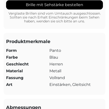
Brille mit Sehstärke bestellen
Verglaste Brillen sind vom Umtausch ausgeschlossen.
Sollten sie nach Erhalt Einschränkungen beim Sehen
haben, wenden sie sich bitte an uns.
Produktmerkmale
Form
Panto
Farbe
Blau
Geschlecht
Herren
Material
Metall
Fassung
Vollrand
Art
Einstärken, Gleitsicht
Abmessungen