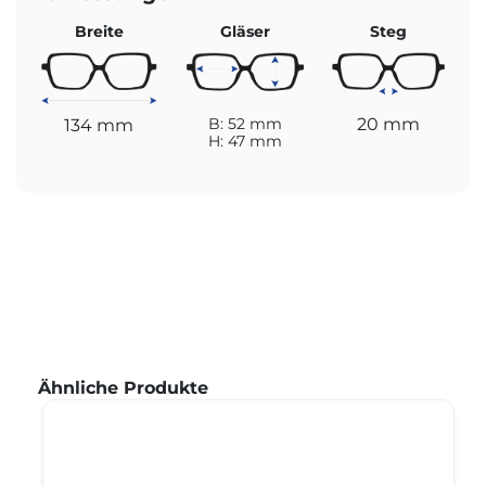
Breite
Gläser
Steg
20 mm
134 mm
B: 52 mm
H: 47 mm
Produktgalerie überspringen
Ähnliche Produkte