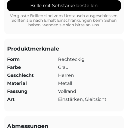
Brille mit Sehstärke bestellen
Verglaste Brillen sind vom Umtausch ausgeschlossen.
Sollten sie nach Erhalt Einschränkungen beim Sehen
haben, wenden sie sich bitte an uns.
Produktmerkmale
Form
Rechteckig
Farbe
Grau
Geschlecht
Herren
Material
Metall
Fassung
Vollrand
Art
Einstärken, Gleitsicht
Abmessungen