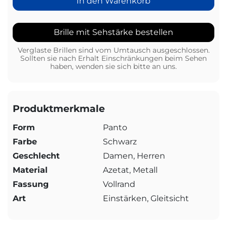
In den Warenkorb
Brille mit Sehstärke bestellen
Verglaste Brillen sind vom Umtausch ausgeschlossen.
Sollten sie nach Erhalt Einschränkungen beim Sehen
haben, wenden sie sich bitte an uns.
Produktmerkmale
Form
Panto
Farbe
Schwarz
Geschlecht
Damen, Herren
Material
Azetat, Metall
Fassung
Vollrand
Art
Einstärken, Gleitsicht