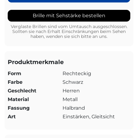
Brille mit Sehstärke bestellen
Verglaste Brillen sind vom Umtausch ausgeschlossen.
Sollten sie nach Erhalt Einschränkungen beim Sehen
haben, wenden sie sich bitte an uns.
Produktmerkmale
Form
Rechteckig
Farbe
Schwarz
Geschlecht
Herren
Material
Metall
Fassung
Halbrand
Art
Einstärken, Gleitsicht