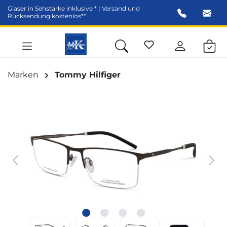
Gläser in Sehstärke inklusive * | Versand und
alt springen
Rücksendung kostenlos**
Marken
Tommy Hilfiger
Bildergalerie überspringen