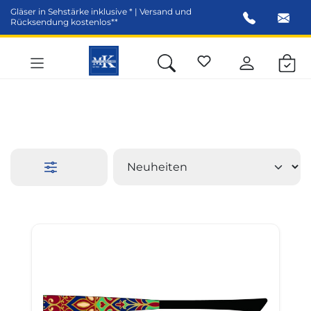
Gläser in Sehstärke inklusive * | Versand und
alt springen
Rücksendung kostenlos**