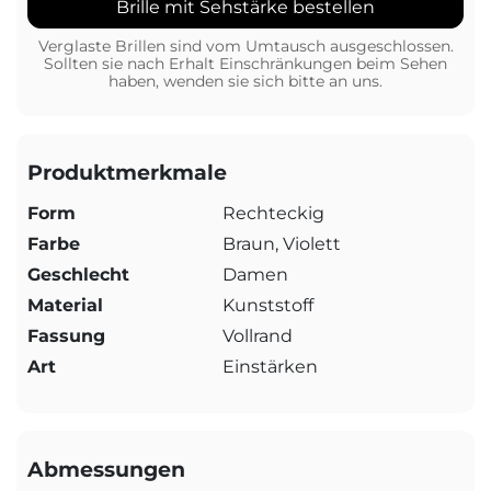
Brille mit Sehstärke bestellen
Verglaste Brillen sind vom Umtausch ausgeschlossen.
Sollten sie nach Erhalt Einschränkungen beim Sehen
haben, wenden sie sich bitte an uns.
Produktmerkmale
Form
Rechteckig
Farbe
Braun, Violett
Geschlecht
Damen
Material
Kunststoff
Fassung
Vollrand
Art
Einstärken
Abmessungen