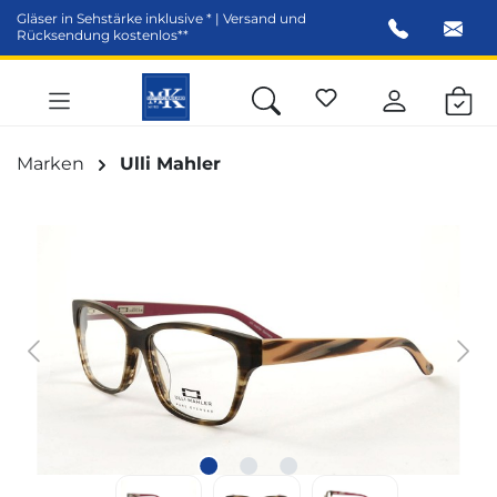
Gläser in Sehstärke inklusive * | Versand und
alt springen
Rücksendung kostenlos**
Marken
Ulli Mahler
Bildergalerie überspringen