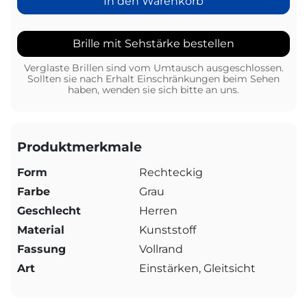
In den Warenkorb
Brille mit Sehstärke bestellen
Verglaste Brillen sind vom Umtausch ausgeschlossen.
Sollten sie nach Erhalt Einschränkungen beim Sehen
haben, wenden sie sich bitte an uns.
Produktmerkmale
Form
Rechteckig
Farbe
Grau
Geschlecht
Herren
Material
Kunststoff
Fassung
Vollrand
Art
Einstärken, Gleitsicht