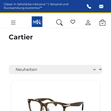
Gläser in Sehstärke inklusive * | Versand und
alt springen
Rücksendung kostenlos**
Cartier