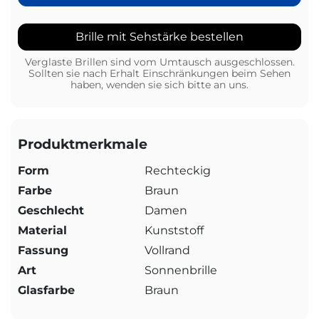
Brille mit Sehstärke bestellen
Verglaste Brillen sind vom Umtausch ausgeschlossen.
Sollten sie nach Erhalt Einschränkungen beim Sehen
haben, wenden sie sich bitte an uns.
Produktmerkmale
Form
Rechteckig
Farbe
Braun
Geschlecht
Damen
Material
Kunststoff
Fassung
Vollrand
Art
Sonnenbrille
Glasfarbe
Braun