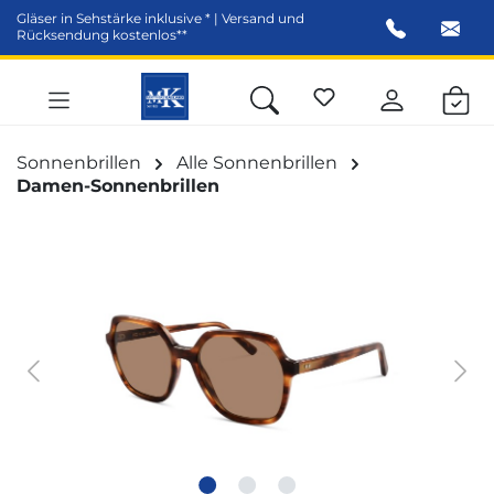
Gläser in Sehstärke inklusive * | Versand und
alt springen
Rücksendung kostenlos**
Sonnenbrillen
Alle Sonnenbrillen
Damen-Sonnenbrillen
Bildergalerie überspringen