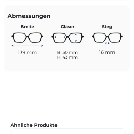
Abmessungen
Breite
Gläser
Steg
16 mm
139 mm
B: 50 mm
H: 43 mm
Produktgalerie überspringen
Ähnliche Produkte