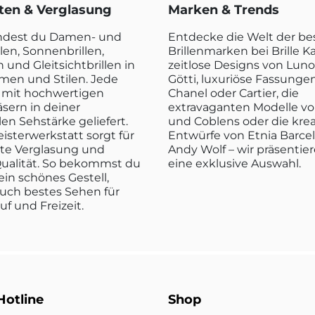
rten & Verglasung
Marken & Trends
indest du Damen- und
Entdecke die Welt der b
len, Sonnenbrillen,
Brillenmarken bei Brille K
n und Gleitsichtbrillen in
zeitlose Designs von Luno
rmen und Stilen. Jede
Götti, luxuriöse Fassunge
rd mit hochwertigen
Chanel oder Cartier, die
sern in deiner
extravaganten Modelle vo
len Sehstärke geliefert.
und Coblens oder die kre
isterwerkstatt sorgt für
Entwürfe von Etnia Barce
kte Verglasung und
Andy Wolf – wir präsentier
ualität. So bekommst du
eine exklusive Auswahl.
ein schönes Gestell,
uch bestes Sehen für
ruf und Freizeit.
Hotline
Shop