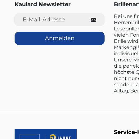
Kaulard Newsletter
Brillena
E-Mail-Adresse
Bei uns f
Herrenbril
Lesebrille
vielen Fo
Anmelden
Brille wi
Markenglä
individuel
Unsere Me
die perfe
höchste Q
nicht nur 
sondern a
Alltag, Be
Service-