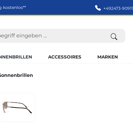
g kostenlos**
+492473-90911
NNENBRILLEN
ACCESSOIRES
MARKEN
Sonnenbrillen