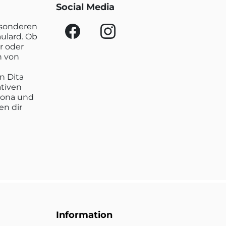
Social Media
esonderen
aulard. Ob
r oder
n von
n Dita
ativen
lona und
en dir
Information