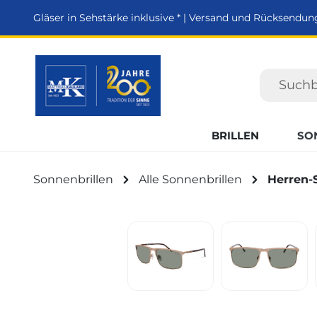
springen
Zur Hauptnavigation springen
Gläser in Sehstärke inklusive * | Versand und Rücksendun
BRILLEN
SO
Sonnenbrillen
Alle Sonnenbrillen
Herren-
Bildergalerie überspringen