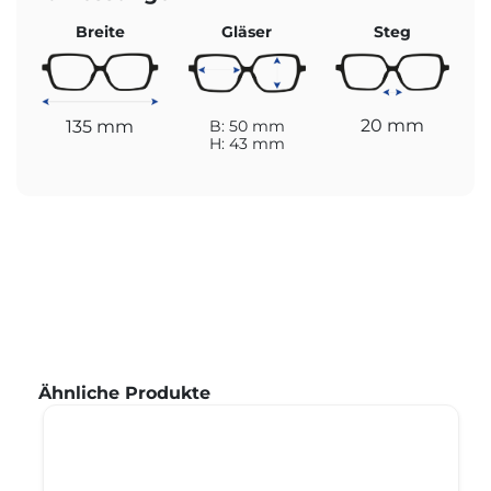
Breite
Gläser
Steg
20 mm
135 mm
B: 50 mm
H: 43 mm
Produktgalerie überspringen
Ähnliche Produkte