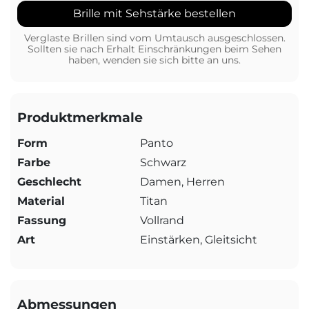
Brille mit Sehstärke bestellen
Verglaste Brillen sind vom Umtausch ausgeschlossen.
Sollten sie nach Erhalt Einschränkungen beim Sehen
haben, wenden sie sich bitte an uns.
Produktmerkmale
Form
Panto
Farbe
Schwarz
Geschlecht
Damen, Herren
Material
Titan
Fassung
Vollrand
Art
Einstärken, Gleitsicht
Abmessungen