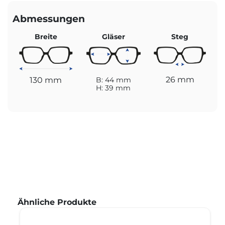
Abmessungen
Breite
Gläser
Steg
26 mm
130 mm
B: 44 mm
H: 39 mm
Produktgalerie überspringen
Ähnliche Produkte