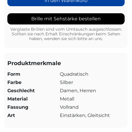
In den Warenkorb
Brille mit Sehstärke bestellen
Verglaste Brillen sind vom Umtausch ausgeschlossen.
Sollten sie nach Erhalt Einschränkungen beim Sehen
haben, wenden sie sich bitte an uns.
Produktmerkmale
Form
Quadratisch
Farbe
Silber
Geschlecht
Damen, Herren
Material
Metall
Fassung
Vollrand
Art
Einstärken, Gleitsicht