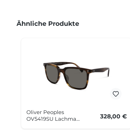
Ähnliche Produkte
Produktgalerie überspringen
Oliver Peoples
328,00 €
OV5419SU Lachman
sun 1677P1 53 Rinde