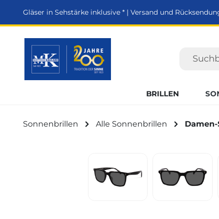
springen
Zur Hauptnavigation springen
Gläser in Sehstärke inklusive * | Versand und Rücksendun
BRILLEN
SO
Sonnenbrillen
Alle Sonnenbrillen
Damen-S
Bildergalerie überspringen