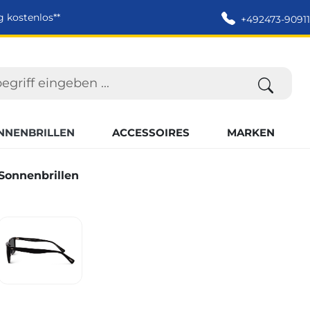
g kostenlos**
+492473-90911
NNENBRILLEN
ACCESSOIRES
MARKEN
onnenbrillen