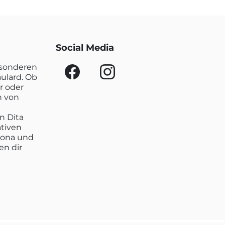
Social Media
esonderen
aulard. Ob
r oder
n von
n Dita
ativen
lona und
en dir