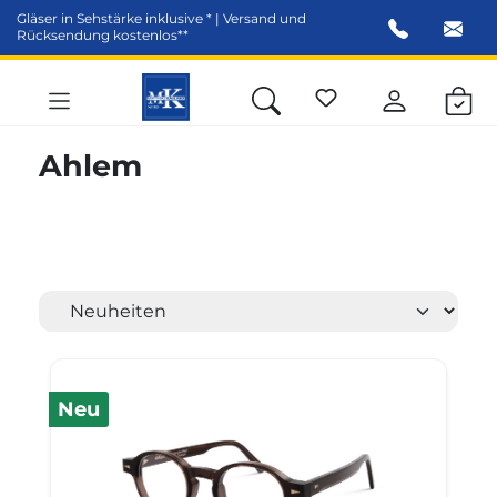
Gläser in Sehstärke inklusive * | Versand und
alt springen
Rücksendung kostenlos**
Ahlem
Neu